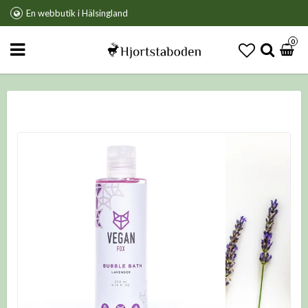
En webbutik i Hälsingland
0