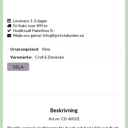
Leverans 1-3 dagar
Fri frakt över 495 kr
Hudiksvall Paketbox 0:-
Mejla oss gärna! info@hjortstaboden.se
Ursprungsland
Kina
Varumärke
Croll & Denecke
DELA
Beskrivning
Art.nr: CD-60101
Plastfri vegansk sisalblomma för dusch och bad. Hjälper tvål att 