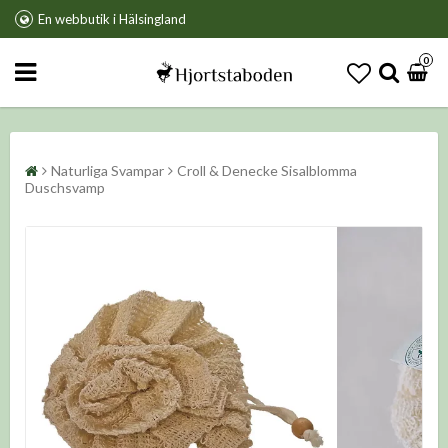
En webbutik i Hälsingland
0
Naturliga Svampar
Croll & Denecke Sisalblomma
Duschsvamp