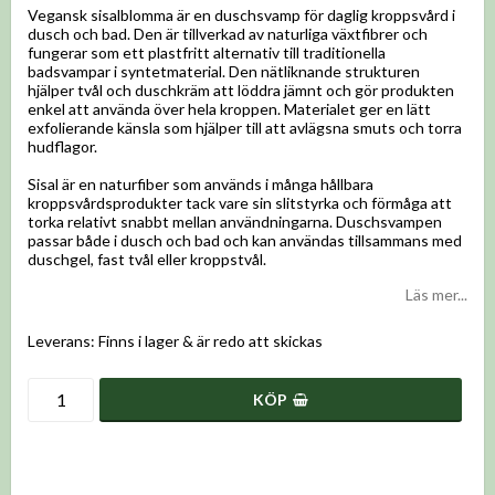
Vegansk sisalblomma är en duschsvamp för daglig kroppsvård i
dusch och bad. Den är tillverkad av naturliga växtfibrer och
fungerar som ett plastfritt alternativ till traditionella
badsvampar i syntetmaterial. Den nätliknande strukturen
hjälper tvål och duschkräm att löddra jämnt och gör produkten
enkel att använda över hela kroppen. Materialet ger en lätt
exfolierande känsla som hjälper till att avlägsna smuts och torra
hudflagor.
Sisal är en naturfiber som används i många hållbara
kroppsvårdsprodukter tack vare sin slitstyrka och förmåga att
torka relativt snabbt mellan användningarna. Duschsvampen
passar både i dusch och bad och kan användas tillsammans med
duschgel, fast tvål eller kroppstvål.
Läs mer...
Leverans:
Finns i lager & är redo att skickas
KÖP