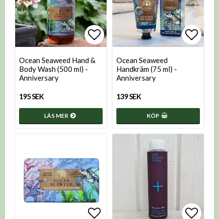
Lägg till i favoritlistan
Lägg t
Ocean Seaweed Hand &
Ocean Seaweed
Body Wash (500 ml) -
Handkräm (75 ml) -
Anniversary
Anniversary
195 SEK
139 SEK
LÄS MER
KÖP