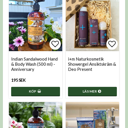
Lägg till i favoritlistan
Lägg t
Indian Sandalwood Hand
i+m Naturkosmetik
& Body Wash (500 ml) -
Showergel Ansiktskräm &
Anniversary
Deo Present
195 SEK
KÖP
LÄS MER