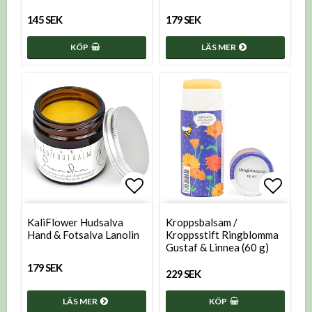
145 SEK
179 SEK
KÖP
LÄS MER
Lägg till i favoritlistan
Lägg t
KaliFlower Hudsalva
Kroppsbalsam /
Hand & Fotsalva Lanolin
Kroppsstift Ringblomma
Gustaf & Linnea (60 g)
179 SEK
229 SEK
LÄS MER
KÖP