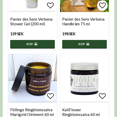
Lägg till i favoritlistan
Lägg t
Panier des Sens Verbena
Panier des Sens Verbena
Shower Gel (200 ml)
Handkräm 75 ml
139 SEK
198 SEK
KÖP
KÖP
Lägg till i favoritlistan
Lägg t
Föllinge Ringblomssalva
KaliFlower
Marigold Ointment 60 ml
Ringblomssalva 60 ml