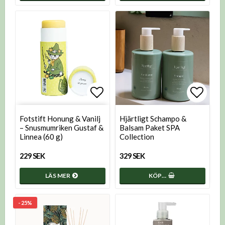
Lägg till i favoritlistan
Lägg t
Fotstift Honung & Vanilj
Hjärtligt Schampo &
– Snusmumriken Gustaf &
Balsam Paket SPA
Linnea (60 g)
Collection
229 SEK
329 SEK
LÄS MER
KÖP…
- 25%