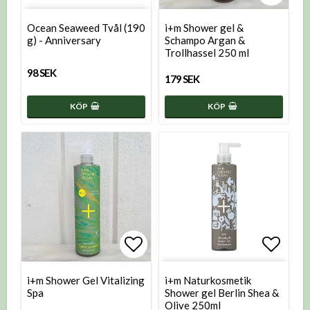
Lägg till i favoritlistan
Lägg t
Ocean Seaweed Tvål (190
i+m Shower gel &
g) - Anniversary
Schampo Argan &
Trollhassel 250 ml
98 SEK
179 SEK
KÖP
KÖP
Lägg till i favoritlistan
Lägg t
i+m Shower Gel Vitalizing
i+m Naturkosmetik
Spa
Shower gel Berlin Shea &
Olive 250ml