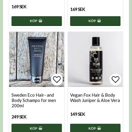
169 SEK
169 SEK
KÖP
KÖP
Lägg till i favoritlistan
Lägg t
Sweden Eco Hair- and
Vegan Fox Hair & Body
Body Schampo for men
Wash Juniper & Aloe Vera
200ml
149 SEK
249 SEK
KÖP
KÖP