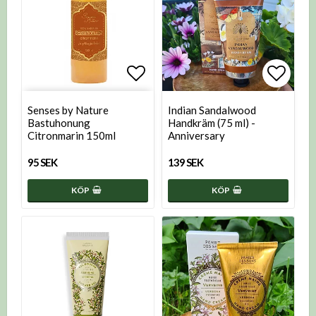
Lägg till i favoritlistan
Lägg t
Senses by Nature
Indian Sandalwood
Bastuhonung
Handkräm (75 ml) -
Citronmarin 150ml
Anniversary
95 SEK
139 SEK
KÖP
KÖP