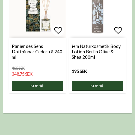
Lägg till i favoritlistan
Lägg t
Panier des Sens
i+m Naturkosmetik Body
Doftpinnar Cederträ 240
Lotion Berlin Olive &
ml
Shea 200ml
465 SEK
195 SEK
348,75 SEK
KÖP
KÖP