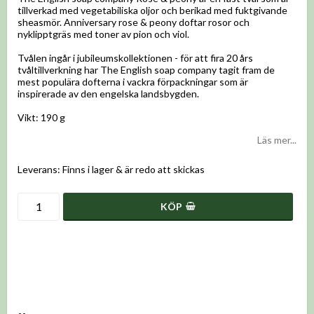
tillverkad med vegetabiliska oljor och berikad med fuktgivande
sheasmör. Anniversary rose & peony doftar rosor och
nyklipptgräs med toner av pion och viol.
Tvålen ingår i jubileumskollektionen - för att fira 20 års
tvåltillverkning har The English soap company tagit fram de
mest populära dofterna i vackra förpackningar som är
inspirerade av den engelska landsbygden.
Vikt: 190 g
Läs mer...
Leverans:
Finns i lager & är redo att skickas
KÖP