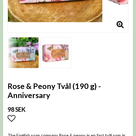
Rose & Peony Tvål (190 g) -
Anniversary
98 SEK
Lägg till i favoritlistan
The English soap company Rose & peony är en fast tvål som är