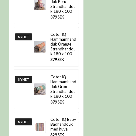
duk Peru
Strandhanddu
k 180 x 100
379 SEK
CotonIQ
NYHET
Hammamhand
duk Orange
Strandhanddu
k 180 x 100
379 SEK
CotonIQ
NYHET
Hammamhand
duk Grön
Strandhanddu
k 180 x 100
379 SEK
CotonIQ Baby
NYHET
Badhandduk
med huva
329 SEK